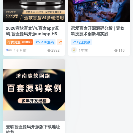
2026壹软盲盒V4,盲盒app源
恋爱盲盒开源源码分析 | 壹软
码,盲盒源码开源uniapp,H5,
科技技术创新与实践
小程序V4支持国际盲盒源码
付费资源
3888
PHP源码
国内盲盒
行业资讯
壹软互站
壹软盲盒-支持独
￥
4个月前
1年前
2992
116
壹软盲盒源码开源版下载地址
推荐