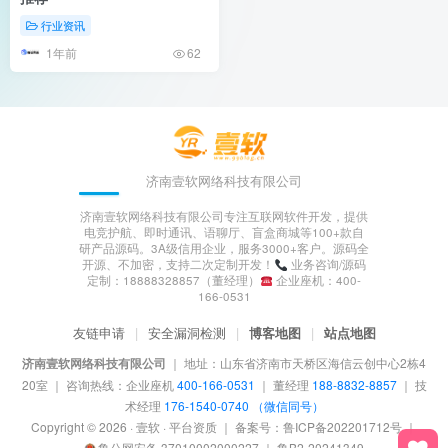
行业资讯
1年前
62
济南壹软网络科技有限公司
济南壹软网络科技有限公司专注互联网软件开发，提供
电竞护航、即时通讯、语聊厅、盲盒商城等100+款自
研产品源码。3A级信用企业，服务3000+客户。源码全
开源、不加密，支持二次定制开发！
业务咨询/源码
定制：18888328857（董经理）
企业座机：400-
166-0531
友链申请
|
安全漏洞检测
|
博客地图
|
站点地图
济南壹软网络科技有限公司
｜
地址：山东省济南市天桥区海信云创中心2栋4
20室
｜
咨询热线：企业座机
400-166-0531
｜ 董经理
188-8832-8857
｜ 技
术经理
176-1540-0740 （微信同号）
Copyright © 2026 · 壹软 ·
平台资质
｜ 备案号：
鲁ICP备202201712号
｜
鲁公网安备 37010002000227
｜
鲁B2-20241349