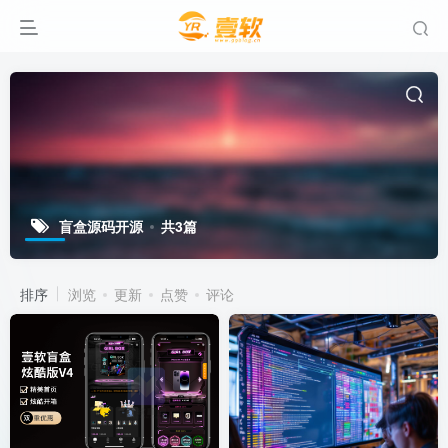
盲盒源码开源
共3篇
排序
浏览
更新
点赞
评论