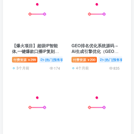
【爆火项目】超级IP智能
GEO排名优化系统源码 –
体,一键爆款口播IP复刻系
AI生成引擎优化（GEO）
统，2026市场已验证爆款
搜索排名回答优化营销服务
付费资源
299
[热门]预售项目
付费资源
壹软自研
200
[热门]预售项目
￥
￥
项目，0基础小白快速上手
大模型问答推荐GEO排名
3个月前
4个月前
优化系统源码搭建-全网首
174
835
发200开户