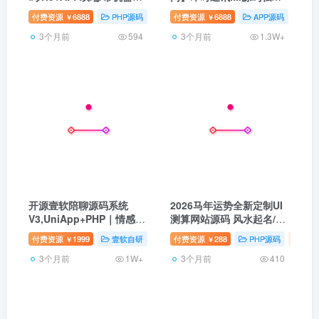
全套UI无加密/支持二开/包
化部署原生支持万人并发群
付费资源
6888
PHP源码
壹软互站
付费资源
6888
壹软自研
APP源码
ja
￥
￥
含详细注释
聊IM红包转账平台
3个月前
3个月前
594
1.3W+
开源壹软陪聊源码系统
2026马年运势全新定制UI
V3,UniApp+PHP｜情感树
测算网站源码 风水起名/八
洞+智能匹配+游戏陪聊｜
字算命/算财运姻缘/易经周
付费资源
1999
壹软自研
付费资源
288
PHP源码
壹软
￥
￥
2026新版可商用源码
易/占卜
3个月前
3个月前
1W+
410