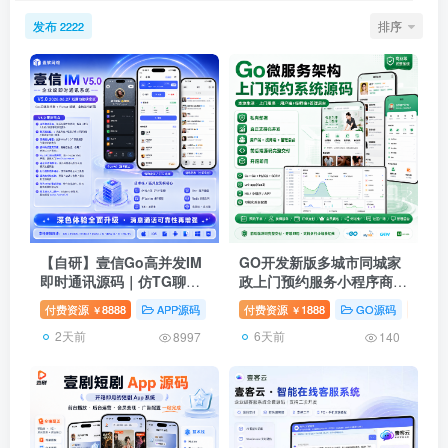
发布
排序
2222
【自研】壹信Go高并发IM
GO开发新版多城市同城家
即时通讯源码｜仿TG聊天
政上门预约服务小程序商家
客服系统通话红包VIP｜离
入驻师傅维修保洁技师上门
付费资源
8888
APP源码
GO源码
付费资源
1888
即时通讯
GO源码
壹
￥
￥
线推送保上TF
服务在线派单系统
2天前
6天前
8997
140