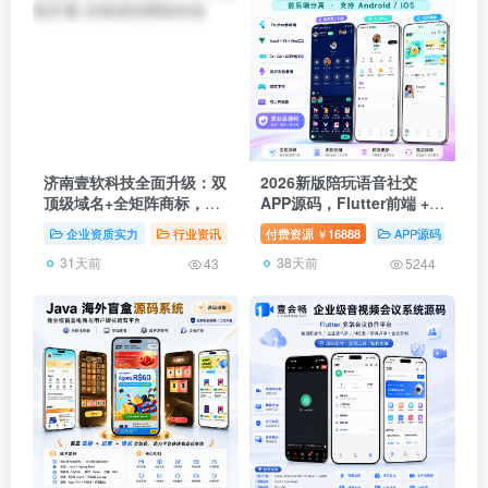
济南壹软科技全面升级：双
2026新版陪玩语音社交
顶级域名+全矩阵商标，
APP源码，Flutter前端 +
400热线开通
Go后端，支持语聊房、陪
企业资质实力
行业资讯
资质证书
付费资源
16888
APP源码
G
￥
玩接单、礼物打赏、公会分
31天前
38天前
成、钱包支付
43
5244