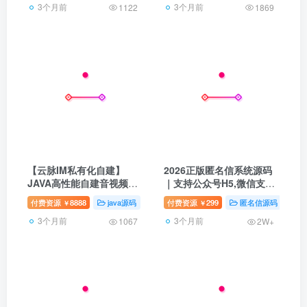
3个月前
3个月前
城源码
1122
1869
【云脉IM私有化自建】
2026正版匿名信系统源码
JAVA高性能自建音视频多
｜支持公众号H5,微信支付
端即时通讯聊天app源码群
宝小程序+和解电话+多风
付费资源
8888
java源码
即时通讯
付费资源
299
壹软互站
匿名信源码
壹
￥
￥
聊IM红包转账平台
格模板｜情感营销神器​​,人
3个月前
3个月前
工传话,一封来信,表白道歉
1067
2W+
祝福