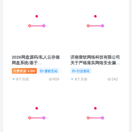
2026网盘源码/私人云存储
济南壹软网络科技有限公司
网盘系统/基于
关于严格落实网络安全漏洞
Laravel+vue开发/快速安
管理机制的通告
付费资源
500
壹软互站
壹软自研
行业资讯
网站源码
￥
装/完整的文档
8个月前
8个月前
659
242