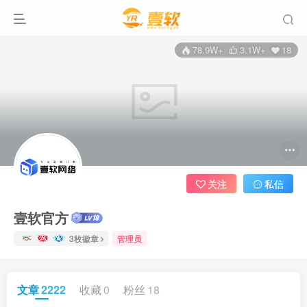
78.9W+
3.1W+
18
关注
私信
壹软官方
3枚徽章
管理员
文章
2222
收藏
0
粉丝
18