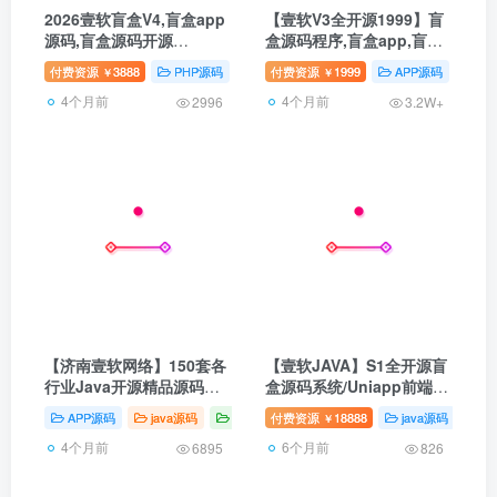
2026壹软盲盒V4,盲盒app
【壹软V3全开源1999】盲
源码,盲盒源码开源
盒源码程序,盲盒app,盲盒
uniapp,H5,小程序V4支持
小程序,支持国际版海外盲
付费资源
3888
PHP源码
国内盲盒
付费资源
1999
壹软互站
APP源码
壹软盲盒-支
P
￥
￥
国际盲盒源码
盒
4个月前
4个月前
2996
3.2W+
【济南壹软网络】150套各
【壹软JAVA】S1全开源盲
行业Java开源精品源码定
盒源码系统/Uniapp前端
制 – 无版权顾虑，专业咨
+JAVA后端/一番赏+爬塔
APP源码
java源码
壹软互站
付费资源
18888
java源码
商
￥
询优化服务
+排名榜+无限赏
4个月前
6个月前
6895
826