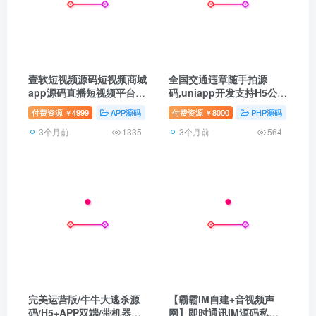
壹软短视频源码短视频商城
全国交通违章随手拍源
app源码直播短视频平台，
码,uniapp开发支持H5公众
仿抖音主播带货商城源码
号,小程序开源包搭建
付费资源
4999
APP源码
壹软互站
付费资源
8000
壹软自研
PHP源码
公
￥
￥
3个月前
3个月前
1335
564
完美运营版/牛牛大逃杀源
【霸霸IM自建+音视频声
码/H5+APP双端/带机器人/
网】即时通讯IM源码私有