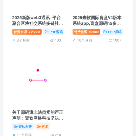
2025新版web3通讯+平台
2025壹软国际盲盒V4版本
聚合区块社交系统多链社交
系统app,盲盒源码h5多语
系统单链社交系统Web3社
言印度,日本,越南,巴西盲盒
付费资源
28888
PHP源码
国际版源码
付费资源
8000
壹软自研
PHP源码
壹
￥
￥
交系统区块社交系统
源码支持定制分销uniapp
8个月前
10个月前
403
1007
关于源码遭非法倒卖的严正
声明：壹软网络科技坚决维
护正版权益
壹软自研
更多
11个月前
218