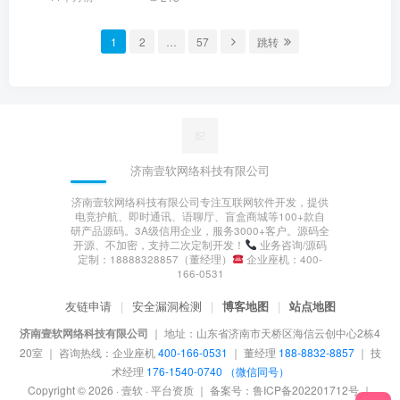
1
2
…
57
跳转
济南壹软网络科技有限公司
济南壹软网络科技有限公司专注互联网软件开发，提供
电竞护航、即时通讯、语聊厅、盲盒商城等100+款自
研产品源码。3A级信用企业，服务3000+客户。源码全
开源、不加密，支持二次定制开发！
业务咨询/源码
定制：18888328857（董经理）
企业座机：400-
166-0531
友链申请
|
安全漏洞检测
|
博客地图
|
站点地图
济南壹软网络科技有限公司
｜
地址：山东省济南市天桥区海信云创中心2栋4
20室
｜
咨询热线：企业座机
400-166-0531
｜ 董经理
188-8832-8857
｜ 技
术经理
176-1540-0740 （微信同号）
Copyright © 2026 · 壹软 ·
平台资质
｜ 备案号：
鲁ICP备202201712号
｜