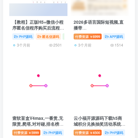
【教程】正版H5+微信小程
2026多语言国际短视频,直
序匿名信程序购买后流程和
播带
一封来信搭建使用教程
货,Shortvideo,CloneTiktok,
PHP源码
匿名信源码
壹软自研
付费资源
6999
APP源码
ja
￥
语聊房APP,手机直播h5游
3个月前
3个月前
戏直播WEBh5网页开播多
2501
1514
端同步微信小程序公会系统
壹软盲盒V4max,一番赏,无
云小福开源源码下载h5商
限赏,爬塔,对对碰,排名榜盲
城积分兑换抽奖活动系统券
盒商城源码,前端uniapp后
小券/小券商城模式/云小福
付费资源
5999
PHP源码
国内盲盒
付费资源
4500
壹软互站
PHP源码
壹
￥
￥
端php开源源码
云店购物抢夺宝物优惠券商