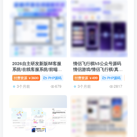
2026自主研发新版IM客服
情侣飞行棋h5公众号源码
系统/在线客服系统/前端
情侣游戏/情侣飞行棋/真心
VUE/网站H5/pc客服源码
话大冒险/情侣情趣骰子项
付费资源
3600
PHP源码
壹软互站
付费资源
499
壹软自研
PHP源码
公众
￥
￥
目介绍
3个月前
3个月前
679
2817