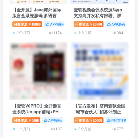
【全开源】Java海外国际
壹软视频会议系统源码go
版盲盒系统源码 多语言多
支持高并发私有部署、屏幕
币种 / App与H5多端互通 /
共享、多人音视频仿zoom
付费资源
18888
APP源码
java源码
付费资源
28888
国际版源码
APP源码
G
￥
￥
跨境潮玩电商平台
腾讯云Go+MySQL+Redis
1个月前
1个月前
高并发
1174
384
【壹软V6PRO】全开源盲
【官方发布】济南壹软全国
盒系统/Uniapp前端+PHP
“城市合伙人”招募计划正式
后端/一番赏+爬塔+排名榜
启动！
付费资源
5888
APP源码
国内盲盒
付费资源
20000
壹软互站
[热门]预售项目
￥
￥
+无限赏
1个月前
2个月前
187
777