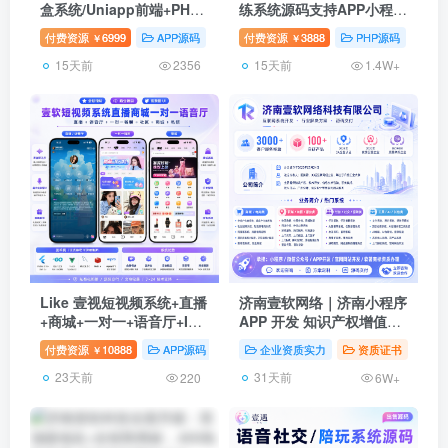
盒系统/Uniapp前端+PHP
练系统源码支持APP小程序
后端/一番赏+爬塔+排名榜
h5三角州电竞护航游戏代
付费资源
6999
APP源码
PHP源码
付费资源
3888
国内盲盒
PHP源码
壹
￥
￥
+无限赏
练，新一代陪玩护航系统源
15天前
15天前
码 | ThinkPHP8.1 +
2356
1.4W+
Workerman高性能IM +
Uniapp多端
Like 壹视短视频系统+直播
济南壹软网络｜济南小程序
+商城+一对一+语音厅+IM
APP 开发 知识产权增值电
｜Flutter+Go+Vue 三端完
信资质齐全
付费资源
10888
APP源码
GO源码
企业资质实力
交友直播
资质证书
￥
整商业级源码
23天前
31天前
220
6W+