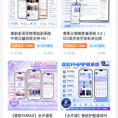
壹剧多语言跨境短剧系统
壹客云智能客服系统 2.0｜
中英日越四语支持 H5 / 小
GO高并发开发私有化部署
程序 / APP 三端商用源码
｜AI知识库｜多渠道客服｜
付费资源
3888
APP源码
GO源码
付费资源
6888
壹软互站
GO源码
即
￥
￥
支持上架Flutter+Go
自研全量源码交付
6天前
8天前
229
86
【壹软V6MAX】全开源盲
【全开源】壹软护航游戏代