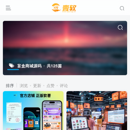
盲盒商城源码
共125篇
排序
浏览
更新
点赞
评论