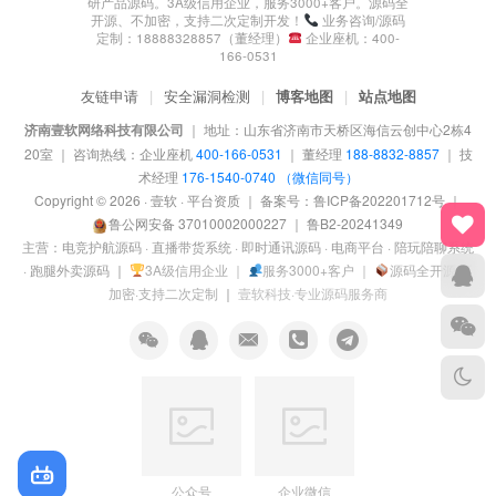
研产品源码。3A级信用企业，服务3000+客户。源码全
开源、不加密，支持二次定制开发！
业务咨询/源码
定制：18888328857（董经理）
企业座机：400-
166-0531
友链申请
|
安全漏洞检测
|
博客地图
|
站点地图
济南壹软网络科技有限公司
｜
地址：山东省济南市天桥区海信云创中心2栋4
20室
｜
咨询热线：企业座机
400-166-0531
｜ 董经理
188-8832-8857
｜ 技
术经理
176-1540-0740 （微信同号）
Copyright © 2026 · 壹软 ·
平台资质
｜ 备案号：
鲁ICP备202201712号
｜
鲁公网安备 37010002000227
｜
鲁B2-20241349
主营：电竞护航源码 · 直播带货系统 · 即时通讯源码 · 电商平台 · 陪玩陪聊系统
· 跑腿外卖源码
｜
3A级信用企业 ｜
服务3000+客户 ｜
源码全开源·不
加密·支持二次定制
｜
壹软科技·专业源码服务商
公众号
企业微信