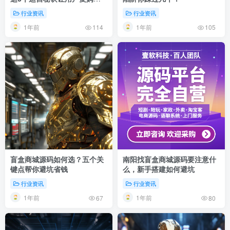
翻倍
行业资讯
行业资讯
1年前
1年前
114
105
盲盒商城源码如何选？五个关
南阳找盲盒商城源码要注意什
键点帮你避坑省钱
么，新手搭建如何避坑
行业资讯
行业资讯
1年前
1年前
67
80