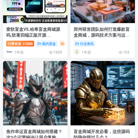
壹软盲盒V5,哈希盲盒商城源
郑州研发团队如何打造爆款盲
码,软著四端正版开源
盒商城，源码技术方案与运营
uniapp,H5,小程序V5升级款源
策略全解析
付费资源
2888
国内盲盒
壹软互站
行业资讯
壹软自研
壹软盲盒-支持独
￥
码壹软盲盒V5
1年前
1年前
1959
103
焦作幸运盲盒商城如何搭建？
盲盒商城开发必看，这些源码
这3个运营秘诀让用户复购率
陷阱你踩过几个？