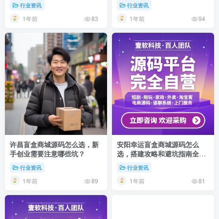
行业资讯
行业资讯
1年前
1年前
83
94
许昌盲盒商城源码怎么选，新
安阳幸运盲盒商城源码怎么
手创业需要注意哪些坑？
选，搭建攻略和避坑指南全解
析
行业资讯
行业资讯
1年前
1年前
89
81