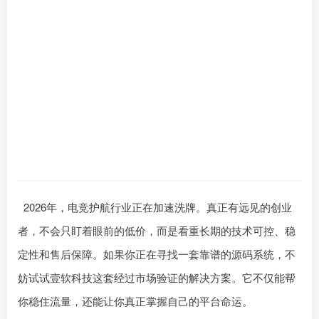
2026年，电竞护航行业正在加速洗牌。真正有远见的创业
者，不会只盯着眼前的低价，而是看重长期的技术可控、稳
定性和售后保障。如果你正在寻找一套󠄹󠅀󠄪󠄢󠄡󠄦󠄞󠄧󠄣󠄞󠄢󠄡󠄧󠄞󠄡󠄢󠄠󠅬󠅅󠅃󠄵󠅂󠄪󠅗󠅥󠅕󠅣󠅤󠅬󠅄󠄹󠄽󠄵󠄪󠄢󠄠󠄢󠄦󠄝󠄠󠄨󠄝󠄠󠄨󠄐󠄠󠄢󠄪󠄤󠄤󠄪󠄤󠄨󠅬󠇖󠆥󠅾󠇕󠅽󠆇󠇕󠆓󠆩󠇘󠆭󠆟󠇗󠆭󠆁󠇗󠆫󠆌󠇗󠆗󠆁󠇖󠅺󠅰󠄐󠇗󠅹󠅸󠇖󠆍󠅳󠇖󠅹󠅰󠇖󠆌󠅹靠谱的源码系统，不
妨试试壹软科技这套经过市场验证的解决方案。它不仅能帮
你稳住流量，还能让你真正掌握自己的平台命运。