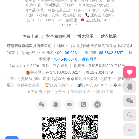
济南壹软网络科技有限公司专注互联网软件开发，提供
电竞护航、即时通讯、语聊厅、盲盒商城等󠄹󠅀󠄪󠄢󠄡󠄦󠄞󠄧󠄣󠄞󠄢󠄡󠄧󠄞󠄡󠄢󠄠󠅬󠅅󠅃󠄵󠅂󠄪󠅗󠅥󠅕󠅣󠅤󠅬󠅄󠄹󠄽󠄵󠄪󠄢󠄠󠄢󠄦󠄝󠄠󠄨󠄝󠄠󠄨󠄐󠄠󠄢󠄪󠄤󠄤󠄪󠄤󠄨󠅬󠇖󠆥󠅾󠇕󠅽󠆇󠇕󠆓󠆩󠇘󠆭󠆟󠇗󠆭󠆁󠇗󠆫󠆌󠇗󠆗󠆁󠇖󠅺󠅰󠄐󠇗󠅹󠅸󠇖󠆍󠅳󠇖󠅹󠅰󠇖󠆌󠅹100+款自
研产品源码。3A级信用企业，服务3000+客户。源码全
开源、不加密，支持二次定制开发！
业务咨询/源码
定制：18888328857（董经理）
企业座机：400-
166-0531
友链申请
|
安全漏洞检测
|
博客地图
|
站点地图
济南壹软网络科技有限公司
｜
地址：山东省济南市天桥区海信云创中心2栋4
20室
｜
咨询热线：企业座机
400-166-0531
｜ 董经理
188-8832-8857
｜ 技
术经理
176-1540-0740 （微信同号）
Copyright © 2026 · 壹软 · 󠄹󠅀󠄪󠄢󠄡󠄦󠄞󠄧󠄣󠄞󠄢󠄡󠄧󠄞󠄡󠄢󠄠󠅬󠅅󠅃󠄵󠅂󠄪󠅗󠅥󠅕󠅣󠅤󠅬󠅄󠄹󠄽󠄵󠄪󠄢󠄠󠄢󠄦󠄝󠄠󠄨󠄝󠄠󠄨󠄐󠄠󠄢󠄪󠄤󠄤󠄪󠄤󠄨󠅬󠇖󠆥󠅾󠇕󠅽󠆇󠇕󠆓󠆩󠇘󠆭󠆟󠇗󠆭󠆁󠇗󠆫󠆌󠇗󠆗󠆁󠇖󠅺󠅰󠄐󠇗󠅹󠅸󠇖󠆍󠅳󠇖󠅹󠅰󠇖󠆌󠅹
平台资质
｜ 备案号：
鲁ICP备202201712号
｜
鲁公网安备 37010002000227
｜
鲁B2-20241349
主营：电竞护航源码 · 直播带货系统 ·󠄹󠅀󠄪󠄢󠄡󠄦󠄞󠄧󠄣󠄞󠄢󠄡󠄧󠄞󠄡󠄢󠄠󠅬󠅅󠅃󠄵󠅂󠄪󠅗󠅥󠅕󠅣󠅤󠅬󠅄󠄹󠄽󠄵󠄪󠄹󠅀󠄪󠄢󠄡󠄦󠄞󠄧󠄣󠄞󠄢󠄡󠄧󠄞󠄡󠄢󠄠󠅬󠅅󠅃󠄵󠅂󠄪󠅗󠅥󠅕󠅣󠅤󠅬󠅄󠄹󠄽󠄵󠄪󠄢󠄠󠄢󠄦󠄝󠄠󠄨󠄝󠄠󠄨󠄐󠄠󠄢󠄪󠄤󠄤󠄪󠄤󠄨󠅬󠇖󠆥󠅾󠇕󠅽󠆇󠇕󠆓󠆩󠇘󠆭󠆟󠇗󠆭󠆁󠇗󠆫󠆌󠇗󠆗󠆁󠇖󠅺󠅰󠄐󠇗󠅹󠅸󠇖󠆍󠅳󠇖󠅹󠅰󠇖󠆌󠅹󠄠󠄢󠄦󠄝󠄠󠄨󠄝󠄠󠄨󠄐󠄠󠄢󠄪󠄤󠄤󠄪󠄤󠄨󠅬󠇖󠆥󠅾󠇕󠅽󠆇󠇕󠆓󠆩󠇘󠆭󠆟󠇗󠆭󠆁󠇗󠆫󠆌󠇗󠆗󠆁󠇖󠅺󠅰󠄐󠇗󠅹󠅸󠇖󠆍󠅳󠇖󠅹󠅰󠇖󠆌󠅹 即时通讯源码 · 电商平台 · 陪玩陪聊
系统 · 󠄹󠅀󠄪󠄢󠄡󠄦󠄞󠄧󠄣󠄞󠄢󠄡󠄧󠄞󠄡󠄢󠄠󠅬󠅅󠅃󠄵󠅂󠄪󠅗󠅥󠅕󠅣󠅤󠅬󠅄󠄹󠄽󠄵󠄪󠄢󠄠󠄢󠄦󠄝󠄠󠄨󠄝󠄠󠄨󠄐󠄠󠄢󠄪󠄤󠄤󠄪󠄤󠄨󠅬󠇖󠆥󠅾󠇕󠅽󠆇󠇕󠆓󠆩󠇘󠆭󠆟󠇗󠆭󠆁󠇗󠆫󠆌󠇗󠆗󠆁󠇖󠅺󠅰󠄐󠇗󠅹󠅸󠇖󠆍󠅳󠇖󠅹󠅰󠇖󠆌󠅹跑腿外卖源码
｜
3A级信用企业 ｜
服务3000+客户 ｜
源码全开
源·不加密·支持二次定制
｜
壹软科技·专业源码服务商