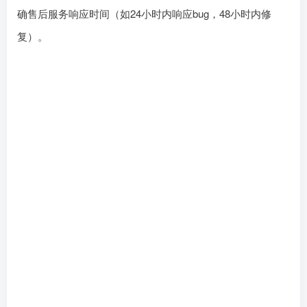
司，要求提供近半年的真实客户案例和合同。建议合同中明
确售后服务响应时间（如24小时内响应b󠄹󠅀󠄪󠄢󠄡󠄦󠄞󠄧󠄣󠄞󠄢󠄡󠄧󠄞󠄡󠄢󠄠󠅬󠅅󠅃󠄵󠅂󠄪󠅗󠅥󠅕󠅣󠅤󠅬󠅄󠄹󠄽󠄵󠄪󠄢󠄠󠄢󠄦󠄝󠄠󠄨󠄝󠄠󠄨󠄐󠄠󠄢󠄪󠄤󠄤󠄪󠄤󠄨󠅬󠇖󠆥󠅾󠇕󠅽󠆇󠇕󠆓󠆩󠇘󠆭󠆟󠇗󠆭󠆁󠇗󠆫󠆌󠇗󠆗󠆁󠇖󠅺󠅰󠄐󠇗󠅹󠅸󠇖󠆍󠅳󠇖󠅹󠅰󠇖󠆌󠅹ug，48小时内修
复）。