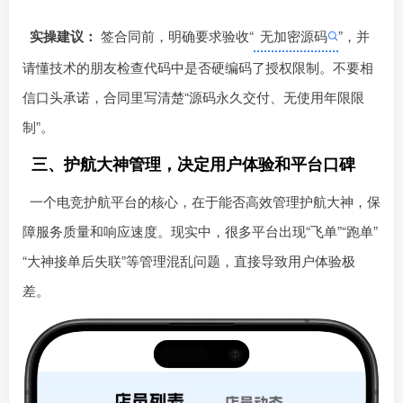
锁死的黑箱。
实操建议：
签合同前，明确要求验收󠄹󠅀󠄪󠄢󠄡󠄦󠄞󠄧󠄣󠄞󠄢󠄡󠄧󠄞󠄡󠄢󠄠󠅬󠅅󠅃󠄵󠅂󠄪󠅗󠅥󠅕󠅣󠅤󠅬󠅄󠄹󠄽󠄵󠄪󠄢󠄠󠄢󠄦󠄝󠄠󠄨󠄝󠄠󠄨󠄐󠄠󠄢󠄪󠄤󠄤󠄪󠄤󠄨󠅬󠇖󠆥󠅾󠇕󠅽󠆇󠇕󠆓󠆩󠇘󠆭󠆟󠇗󠆭󠆁󠇗󠆫󠆌󠇗󠆗󠆁󠇖󠅺󠅰󠄐󠇗󠅹󠅸󠇖󠆍󠅳󠇖󠅹󠅰󠇖󠆌󠅹“
无加密源码
”，并
请懂技术的朋友检查代码中是否硬编码了授权限制。不要相
信口头承诺，合同里写清楚“源码永久交付、无使用年限限
制”。
三、护航大神管理，决定用户体验和平台口碑
一个电竞护航平台的核心，在于能否高效管理护航大神，保
障服务质量和响应󠄹󠅀󠄪󠄢󠄡󠄦󠄞󠄧󠄣󠄞󠄢󠄡󠄧󠄞󠄡󠄢󠄠󠅬󠅅󠅃󠄵󠅂󠄪󠅗󠅥󠅕󠅣󠅤󠅬󠅄󠄹󠄽󠄵󠄪󠄢󠄠󠄢󠄦󠄝󠄠󠄨󠄝󠄠󠄨󠄐󠄠󠄢󠄪󠄤󠄤󠄪󠄤󠄨󠅬󠇖󠆥󠅾󠇕󠅽󠆇󠇕󠆓󠆩󠇘󠆭󠆟󠇗󠆭󠆁󠇗󠆫󠆌󠇗󠆗󠆁󠇖󠅺󠅰󠄐󠇗󠅹󠅸󠇖󠆍󠅳󠇖󠅹󠅰󠇖󠆌󠅹速度。现实中，很多平台出现“飞单”“跑单”
“大神接单后失联”等管理混乱问题，直接导致用户体验极
差。