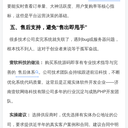
微信、支付宝、银行卡三种主流支付方式。
数据统计看板
要能实时查看订单量、大神活跃度、用户复购率等核心指
标，这些是平台运营决策的基础。
五、售后支持，避免“售出即甩手”
很多技术公司卖完系统就失联了，遇到bug或服务器问题，
根本找不到人。这对󠄹󠅀󠄪󠄢󠄡󠄦󠄞󠄧󠄣󠄞󠄢󠄡󠄧󠄞󠄡󠄢󠄠󠅬󠅅󠅃󠄵󠅂󠄪󠅗󠅥󠅕󠅣󠅤󠅬󠅄󠄹󠄽󠄵󠄪󠄢󠄠󠄢󠄦󠄝󠄠󠄨󠄝󠄠󠄨󠄐󠄠󠄢󠄪󠄤󠄤󠄪󠄤󠄨󠅬󠇖󠆥󠅾󠇕󠅽󠆇󠇕󠆓󠆩󠇘󠆭󠆟󠇗󠆭󠆁󠇗󠆫󠆌󠇗󠆗󠆁󠇖󠅺󠅰󠄐󠇗󠅹󠅸󠇖󠆍󠅳󠇖󠅹󠅰󠇖󠆌󠅹于创业者来说等于孤军奋战。
壹软科技的做法：
购买系统源码即享有专业技术指导与完
善的
售后体系
。公司技术团队会持续跟进前沿科技，不断󠄹󠅀󠄪󠄢󠄡󠄦󠄞󠄧󠄣󠄞󠄢󠄡󠄧󠄞󠄡󠄢󠄠󠅬󠅅󠅃󠄵󠅂󠄪󠅗󠅥󠅕󠅣󠅤󠅬󠅄󠄹󠄽󠄵󠄪󠄢󠄠󠄢󠄦󠄝󠄠󠄨󠄝󠄠󠄨󠄐󠄠󠄢󠄪󠄤󠄤󠄪󠄤󠄨󠅬󠇖󠆥󠅾󠇕󠅽󠆇󠇕󠆓󠆩󠇘󠆭󠆟󠇗󠆭󠆁󠇗󠆫󠆌󠇗󠆗󠆁󠇖󠅺󠅰󠄐󠇗󠅹󠅸󠇖󠆍󠅳󠇖󠅹󠅰󠇖󠆌󠅹
优化系统代码质量。这背后是正规实体软件开发企业——济
南壹软网络科技有限公司多年的行业沉淀与成熟PHP开发团
队。
实操建议：
选择供应商时，优先选择有实体办公地址的公