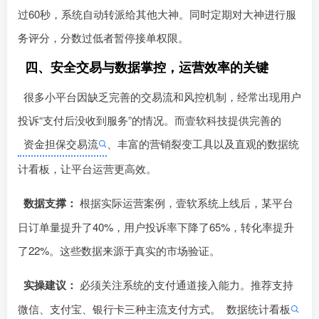
线的保障机制。设置自动派单规则：如大神接单响应时间超
过60秒，系统自动转派给其他大神󠄹󠅀󠄪󠄢󠄡󠄦󠄞󠄧󠄣󠄞󠄢󠄡󠄧󠄞󠄡󠄢󠄠󠅬󠅅󠅃󠄵󠅂󠄪󠅗󠅥󠅕󠅣󠅤󠅬󠅄󠄹󠄽󠄵󠄪󠄢󠄠󠄢󠄦󠄝󠄠󠄨󠄝󠄠󠄨󠄐󠄠󠄢󠄪󠄤󠄤󠄪󠄤󠄨󠅬󠇖󠆥󠅾󠇕󠅽󠆇󠇕󠆓󠆩󠇘󠆭󠆟󠇗󠆭󠆁󠇗󠆫󠆌󠇗󠆗󠆁󠇖󠅺󠅰󠄐󠇗󠅹󠅸󠇖󠆍󠅳󠇖󠅹󠅰󠇖󠆌󠅹。同时定期对大神进行服
务评分，分数过低者暂停接单权限。
四、安全交易与数据掌控，运营效率的关键
很多小平台因缺乏完善的交易流和风控机制，经常出现用户
投诉“支付后没收到服务”的情况。而壹软科技提供完善的
资金担保交易流
、丰富的营销裂变工具以及直观的数据统
计看板，让平󠄹󠅀󠄪󠄢󠄡󠄦󠄞󠄧󠄣󠄞󠄢󠄡󠄧󠄞󠄡󠄢󠄠󠅬󠅅󠅃󠄵󠅂󠄪󠅗󠅥󠅕󠅣󠅤󠅬󠅄󠄹󠄽󠄵󠄪󠄢󠄠󠄢󠄦󠄝󠄠󠄨󠄝󠄠󠄨󠄐󠄠󠄢󠄪󠄤󠄤󠄪󠄤󠄨󠅬󠇖󠆥󠅾󠇕󠅽󠆇󠇕󠆓󠆩󠇘󠆭󠆟󠇗󠆭󠆁󠇗󠆫󠆌󠇗󠆗󠆁󠇖󠅺󠅰󠄐󠇗󠅹󠅸󠇖󠆍󠅳󠇖󠅹󠅰󠇖󠆌󠅹台运营更高效。
数据支撑：
根据实际运营案例，壹软系统上线后，󠄹󠅀󠄪󠄢󠄡󠄦󠄞󠄧󠄣󠄞󠄢󠄡󠄧󠄞󠄡󠄢󠄠󠅬󠅅󠅃󠄵󠅂󠄪󠅗󠅥󠅕󠅣󠅤󠅬󠅄󠄹󠄽󠄵󠄪󠄢󠄠󠄢󠄦󠄝󠄠󠄨󠄝󠄠󠄨󠄐󠄠󠄢󠄪󠄤󠄤󠄪󠄤󠄨󠅬󠇖󠆥󠅾󠇕󠅽󠆇󠇕󠆓󠆩󠇘󠆭󠆟󠇗󠆭󠆁󠇗󠆫󠆌󠇗󠆗󠆁󠇖󠅺󠅰󠄐󠇗󠅹󠅸󠇖󠆍󠅳󠇖󠅹󠅰󠇖󠆌󠅹某平台
日订单量提升了40%，用户投诉率下降了65%，转化率提升
了22%。这些数据来源于真实的市场验证。
实操建议：
必须关注系统的支付通道接入能󠄹󠅀󠄪󠄢󠄡󠄦󠄞󠄧󠄣󠄞󠄢󠄡󠄧󠄞󠄡󠄢󠄠󠅬󠅅󠅃󠄵󠅂󠄪󠅗󠅥󠅕󠅣󠅤󠅬󠅄󠄹󠄽󠄵󠄪󠄢󠄠󠄢󠄦󠄝󠄠󠄨󠄝󠄠󠄨󠄐󠄠󠄢󠄪󠄤󠄤󠄪󠄤󠄨󠅬󠇖󠆥󠅾󠇕󠅽󠆇󠇕󠆓󠆩󠇘󠆭󠆟󠇗󠆭󠆁󠇗󠆫󠆌󠇗󠆗󠆁󠇖󠅺󠅰󠄐󠇗󠅹󠅸󠇖󠆍󠅳󠇖󠅹󠅰󠇖󠆌󠅹力。推荐支持