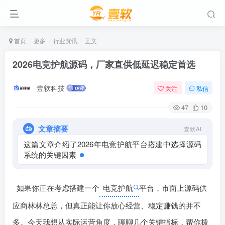
首页
更多
行业资讯
正文
2026电竞护航源码，厂家直供低延迟稳定首选
壹软科技
关注
私信
47
10
文章摘要
壹软AI
这篇文章介绍了2026年电竞护航平台搭建中选择源码
系统的关键因素，重点分析了高并发处理能力、源码
如果你正在考虑搭建一个󠄹󠅀󠄪󠄢󠄡󠄦󠄞󠄧󠄣󠄞󠄢󠄡󠄧󠄞󠄡󠄢󠄠󠅬󠅅󠅃󠄵󠅂󠄪󠅗󠅥󠅕󠅣󠅤󠅬󠅄󠄹󠄽󠄵󠄪󠄢󠄠󠄢󠄦󠄝󠄠󠄨󠄝󠄠󠄨󠄐󠄠󠄢󠄪󠄤󠄤󠄪󠄤󠄨󠅬󠇖󠆥󠅾󠇕󠅽󠆇󠇕󠆓󠆩󠇘󠆭󠆟󠇗󠆭󠆁󠇗󠆫󠆌󠇗󠆗󠆁󠇖󠅺󠅰󠄐󠇗󠅹󠅸󠇖󠆍󠅳󠇖󠅹󠅰󠇖󠆌󠅹
电竞护航
平台，市面上源码供
应商林林总总，但真正能让你放心经营、稳定赚钱的并不