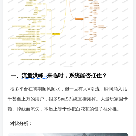
一、
流量洪峰
来临时，系统能否扛住？
很多平台在初期顺风顺水，但一旦有大V引流，瞬间涌入几
千甚至上万的用户，很多SaaS系统直接瘫󠄹󠅀󠄪󠄢󠄡󠄦󠄞󠄧󠄣󠄞󠄢󠄡󠄧󠄞󠄡󠄢󠄠󠅬󠅅󠅃󠄵󠅂󠄪󠅗󠅥󠅕󠅣󠅤󠅬󠅄󠄹󠄽󠄵󠄪󠄢󠄠󠄢󠄦󠄝󠄠󠄨󠄝󠄠󠄨󠄐󠄠󠄢󠄪󠄤󠄤󠄪󠄤󠄨󠅬󠇖󠆥󠅾󠇕󠅽󠆇󠇕󠆓󠆩󠇘󠆭󠆟󠇗󠆭󠆁󠇗󠆫󠆌󠇗󠆗󠆁󠇖󠅺󠅰󠄐󠇗󠅹󠅸󠇖󠆍󠅳󠇖󠅹󠅰󠇖󠆌󠅹掉。大量玩家因卡
顿、掉线而流失，本质上等于你把白花花的银子往外推。
对比分析：