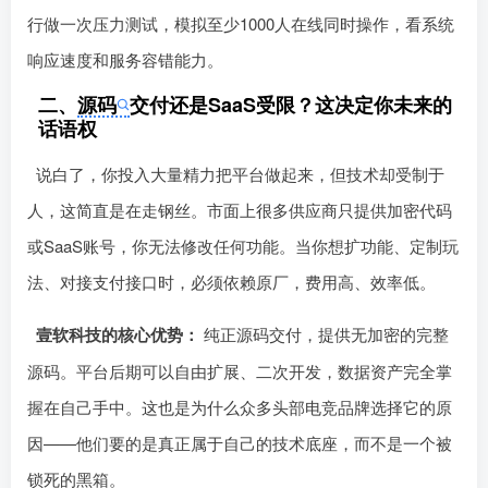
发压测数据。如果对方无法提供，直接pass。建议上线前自
行做一次压力测试，模拟至少1000人在线同时操作，看系统
响应速度和服务容错能力。
二、
源码
交付还是SaaS受限？这决定你未来的
话语权
说白了，你投入大量精力把平台做起来，但技术却受制于
人，这简直是在走钢丝。市面上很多供应商只提供加密代码
或Sa󠄹󠅀󠄪󠄢󠄡󠄦󠄞󠄧󠄣󠄞󠄢󠄡󠄧󠄞󠄡󠄢󠄠󠅬󠅅󠅃󠄵󠅂󠄪󠅗󠅥󠅕󠅣󠅤󠅬󠅄󠄹󠄽󠄵󠄪󠄢󠄠󠄢󠄦󠄝󠄠󠄨󠄝󠄠󠄨󠄐󠄠󠄢󠄪󠄤󠄤󠄪󠄤󠄨󠅬󠇖󠆥󠅾󠇕󠅽󠆇󠇕󠆓󠆩󠇘󠆭󠆟󠇗󠆭󠆁󠇗󠆫󠆌󠇗󠆗󠆁󠇖󠅺󠅰󠄐󠇗󠅹󠅸󠇖󠆍󠅳󠇖󠅹󠅰󠇖󠆌󠅹aS账号，你无法修改任何功能。当你想扩功能、定制玩
法、对接支付接口时，必须依赖原厂，费用高、效率低。
壹软科技的核心优势：
纯正源码交付，提供无加密的完整
源码。平台后期可以自由扩展󠄹󠅀󠄪󠄢󠄡󠄦󠄞󠄧󠄣󠄞󠄢󠄡󠄧󠄞󠄡󠄢󠄠󠅬󠅅󠅃󠄵󠅂󠄪󠅗󠅥󠅕󠅣󠅤󠅬󠅄󠄹󠄽󠄵󠄪󠄢󠄠󠄢󠄦󠄝󠄠󠄨󠄝󠄠󠄨󠄐󠄠󠄢󠄪󠄤󠄤󠄪󠄤󠄨󠅬󠇖󠆥󠅾󠇕󠅽󠆇󠇕󠆓󠆩󠇘󠆭󠆟󠇗󠆭󠆁󠇗󠆫󠆌󠇗󠆗󠆁󠇖󠅺󠅰󠄐󠇗󠅹󠅸󠇖󠆍󠅳󠇖󠅹󠅰󠇖󠆌󠅹、二次开发，数据资产完全掌
握在自己手中。这也是为什么众多头部电竞品牌选择它的原
因——他们要的是真正属于自己的技术底座，而不是一个被