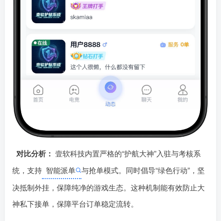
对比分析：
壹软科技内置严格的“护󠄹󠅀󠄪󠄢󠄡󠄦󠄞󠄧󠄣󠄞󠄢󠄡󠄧󠄞󠄡󠄢󠄠󠅬󠅅󠅃󠄵󠅂󠄪󠅗󠅥󠅕󠅣󠅤󠅬󠅄󠄹󠄽󠄵󠄪󠄢󠄠󠄢󠄦󠄝󠄠󠄨󠄝󠄠󠄨󠄐󠄠󠄢󠄪󠄤󠄤󠄪󠄤󠄨󠅬󠇖󠆥󠅾󠇕󠅽󠆇󠇕󠆓󠆩󠇘󠆭󠆟󠇗󠆭󠆁󠇗󠆫󠆌󠇗󠆗󠆁󠇖󠅺󠅰󠄐󠇗󠅹󠅸󠇖󠆍󠅳󠇖󠅹󠅰󠇖󠆌󠅹航大神”入驻与考核系
统，支持
智能派单
与抢单模式。同时倡导“绿色行动”，坚
决抵制外挂，保障纯净的游戏生态。这种机制能有效防止大
神私下接单，保障平台订单稳定流转。