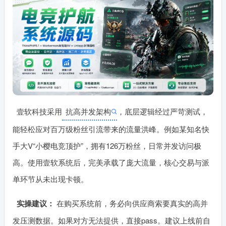
壹软科技采用
抗高并发架构
，底层逻辑经过严苛测试，
能轻松应对百万级粉丝引流带来的流量洪峰。例如某知名快
手大V“小樱电竞顶护”，拥有126万粉丝，日常并发访问极
高。使用壹软系统后󠄹󠅀󠄪󠄢󠄡󠄦󠄞󠄧󠄣󠄞󠄢󠄡󠄧󠄞󠄡󠄢󠄠󠅬󠅅󠅃󠄵󠅂󠄪󠅗󠅥󠅕󠅣󠅤󠅬󠅄󠄹󠄽󠄵󠄪󠄢󠄠󠄢󠄦󠄝󠄠󠄨󠄝󠄠󠄨󠄐󠄠󠄢󠄪󠄤󠄤󠄪󠄤󠄨󠅬󠇖󠆥󠅾󠇕󠅽󠆇󠇕󠆓󠆩󠇘󠆭󠆟󠇗󠆭󠆁󠇗󠆫󠆌󠇗󠆗󠆁󠇖󠅺󠅰󠄐󠇗󠅹󠅸󠇖󠆍󠅳󠇖󠅹󠅰󠇖󠆌󠅹，完美承载了庞大流量，核心交易与派
单环节从未出现卡顿。
实操建议：
在购买系统前，务必向供应商索要真实的高󠄹󠅀󠄪󠄢󠄡󠄦󠄞󠄧󠄣󠄞󠄢󠄡󠄧󠄞󠄡󠄢󠄠󠅬󠅅󠅃󠄵󠅂󠄪󠅗󠅥󠅕󠅣󠅤󠅬󠅄󠄹󠄽󠄵󠄪󠄢󠄠󠄢󠄦󠄝󠄠󠄨󠄝󠄠󠄨󠄐󠄠󠄢󠄪󠄤󠄤󠄪󠄤󠄨󠅬󠇖󠆥󠅾󠇕󠅽󠆇󠇕󠆓󠆩󠇘󠆭󠆟󠇗󠆭󠆁󠇗󠆫󠆌󠇗󠆗󠆁󠇖󠅺󠅰󠄐󠇗󠅹󠅸󠇖󠆍󠅳󠇖󠅹󠅰󠇖󠆌󠅹并