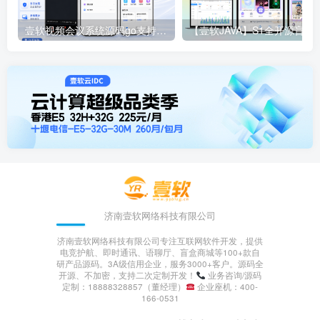
壹软视频会议系统源码go支持高并发私有部署、屏幕共享、多人音视频仿zoom腾讯云Go+MySQL+Redis 高并发
【壹软JAVA】S1全开源盲盒源码系统/Uniapp前端
济南壹软网络科技有限公司
济南壹软网络科技有限公司专注互联网软件开发，提供
电竞护航、即时通讯、语聊厅、盲盒商城等100+款自
研产品源码。3A级信用企业，服务3000+客户。源码全
开源、不加密，支持二次定制开发！
业务咨询/源码
定制：188󠄹󠅀󠄪󠄢󠄡󠄦󠄞󠄧󠄣󠄞󠄢󠄡󠄦󠄞󠄢󠄠󠄧󠅬󠅅󠅃󠄵󠅂󠄪󠅗󠅥󠅕󠅣󠅤󠅬󠅄󠄹󠄽󠄵󠄪󠄢󠄠󠄢󠄦󠄝󠄠󠄨󠄝󠄠󠄨󠄐󠄡󠄨󠄪󠄥󠄧󠄪󠄤󠄣󠅬󠇖󠆥󠅾󠇕󠅽󠆇󠇕󠆓󠆩󠇘󠆭󠆟󠇗󠆭󠆁󠇗󠆫󠆌󠇗󠆗󠆁󠇖󠅺󠅰󠄐󠇗󠅹󠅸󠇖󠆍󠅳󠇖󠅹󠅰󠇖󠆌󠅹88328857（董经理）
企业座机：400-
166-0531