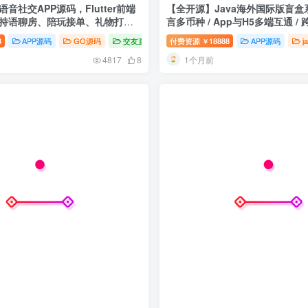
语音社交APP源码，Flutter前端
【全开源】Java海外国际版盲盒
支持语聊房、陪玩接单、礼物打
言多币种 / App与H5多端互通 
、钱包支付
台
8
APP源码
GO源码
交友直播
付费资源
18888
APP源码
j
￥
1个月前
4817
8