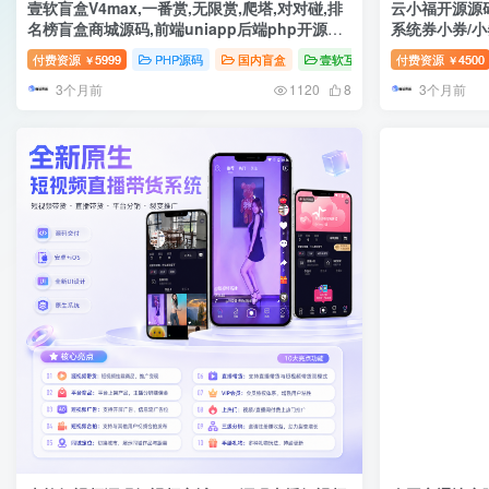
壹软盲盒V4max,一番赏,无限赏,爬塔,对对碰,排
云小福开源源
名榜盲盒商城源码,前端uniapp后端php开源源
系统券小券/
码
宝物优惠券商
付费资源
5999
PHP源码
国内盲盒
壹软互站
付费资源
4500
￥
￥
3个月前
3个月前
1120
8