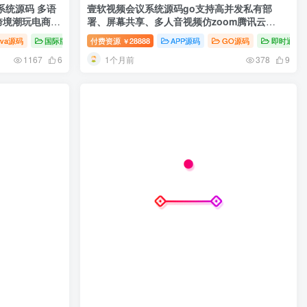
系统源码 多语
壹软视频会议系统源码go支持高并发私有部
/ 跨境潮玩电商平
署、屏幕共享、多人音视频仿zoom腾讯云
Go+MySQL+Redis 高并发
ava源码
国际版源码
付费资源
28888
APP源码
GO源码
即时通讯
￥
1个月前
1167
6
378
9