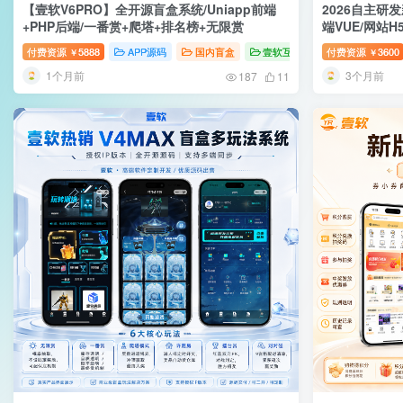
【壹软V6PRO】全开源盲盒系统/Uniapp前端
2026自主研
+PHP后端/一番赏+爬塔+排名榜+无限赏
端VUE/网站H
付费资源
5888
APP源码
国内盲盒
壹软互站
付费资源
3600
￥
￥
1个月前
3个月前
187
11