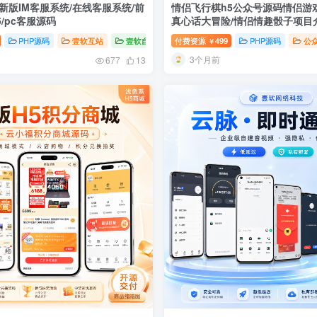
发新版IM客服系统/在线客服系统/前
情侣飞行棋h5公众号源码情侣游戏
5/pc客服源码
真心话大冒险/情侣情趣骰子项目
PHP源码
壹软互站
壹软自研
付费资源
499
PHP源码
公
￥
3个月前
677
13