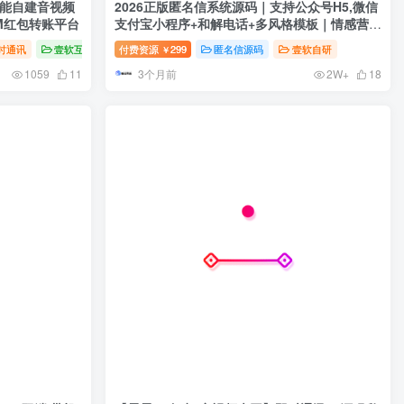
性能自建音视频
2026正版匿名信系统源码｜支持公众号H5,微信
M红包转账平台
支付宝小程序+和解电话+多风格模板｜情感营销
神器​​,人工传话,一封来信,表白道歉祝福
时通讯
壹软互站
付费资源
299
匿名信源码
壹软自研
￥
3个月前
1059
11
2W+
18