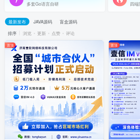
多套Go语言自研
四端
最新发布
JAVA源码
盲盒源码
排序
浏览
更新
点赞
评论
置顶
置顶