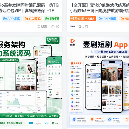
o高并发IM即时通讯源码｜仿TG
【全开源】壹软护航游戏代练系统
话红包VIP｜离线推送保上TF
小程序h5三角州电竞护航游戏代
玩护航系统源码 | ThinkPHP8.1 +
APP源码
GO源码
即时通讯
付费资源
3888
PHP源码
壹
￥
高性能IM + Uniapp多端
12天前
8551
10