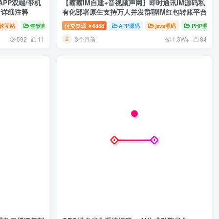
APP双端/带机
【霸霸IM自建+音视频声网】即时通讯IM源码私
含详细注释
有化部署原生支持万人并发群聊IM红包转账平台
软互站
壹软自研
付费资源
6888
APP源码
java源码
PHP源码
￥
3个月前
592
11
1.3W+
84