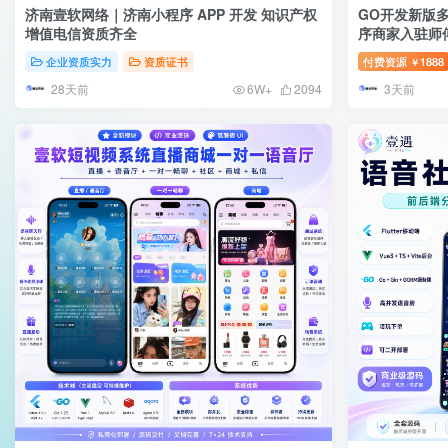
济南壹软网络｜济南小程序 APP 开发 知识产权
GO开发新版
增值电信资质齐全
序商家入驻师
系统
企业资质实力
资质证书
付费资源
1888
￥
28天前
3天前
6W+
2094