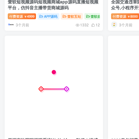
壹软短视频源码短视频商城app源码直播短视频
全国交通违章随
平台，仿抖音主播带货商城源码
众号,小程序
付费资源
4999
APP源码
壹软互站
壹软自研
付费资源
8000
￥
￥
3个月前
3个月前
1332
12