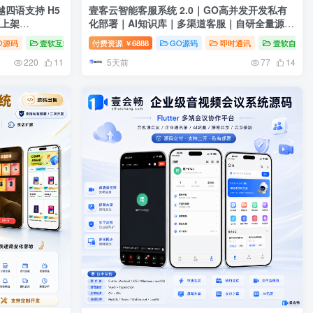
四语支持 H5
壹客云智能客服系统 2.0｜GO高并发开发私有
持上架
化部署｜AI知识库｜多渠道客服｜自研全量源码
交付
O源码
壹软互站
付费资源
6888
GO源码
即时通讯
壹软自研
￥
5天前
220
11
77
14