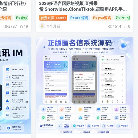
/情侣飞行棋/
2026多语言国际短视频,直播带
介绍
货,Shortvideo,CloneTiktok,语聊房APP,手机
直播h5游戏直播WEBh5网页开播多端同步微信
众号源码
壹软互站
付费资源
6999
APP源码
java源码
PHP源码
￥
小程序公会系统
3个月前
2787
19
1514
6