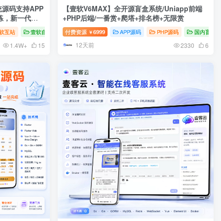
源码支持APP
【壹软V6MAX】全开源盲盒系统/Uniapp前端
练，新一代陪
+PHP后端/一番赏+爬塔+排名榜+无限赏
 Workerman
软互站
壹软自研
付费资源
6999
APP源码
PHP源码
国内盲盒
￥
12天前
1.4W+
15
2330
6