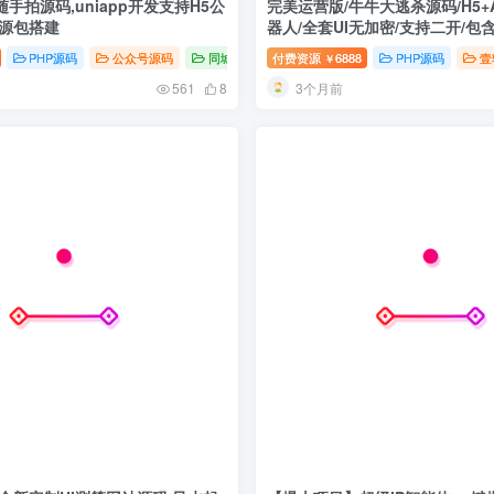
手拍源码,uniapp开发支持H5公
完美运营版/牛牛大逃杀源码/H5+
开源包搭建
器人/全套UI无加密/支持二开/包
PHP源码
公众号源码
同城信息
付费资源
6888
PHP源码
壹
￥
3个月前
561
8