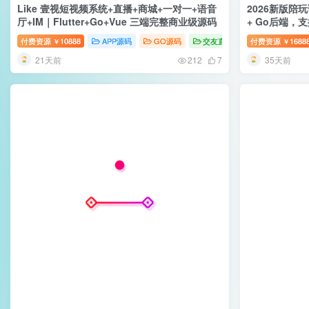
Like 壹视短视频系统+直播+商城+一对一+语音
2026新版陪玩
厅+IM｜Flutter+Go+Vue 三端完整商业级源码
+ Go后端，
赏、公会分成
付费资源
10888
APP源码
GO源码
交友直播
付费资源
1688
￥
￥
21天前
35天前
212
7