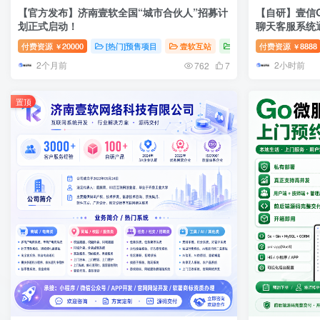
【官方发布】济南壹软全国“城市合伙人”招募计
【自研】壹信G
划正式启动！
聊天客服系统通
付费资源
20000
[热门]预售项目
壹软互站
壹软自研
付费资源
8888
￥
￥
2个月前
2小时前
762
7
置顶