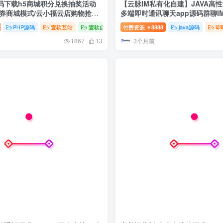
码下载h5商城积分兑换抽奖活动
【云脉IM私有化自建】JAVA高
小券商城模式/云小福云店购物抢夺
多端即时通讯聊天app源码群聊I
城源码
PHP源码
壹软互站
壹软自研
付费资源
8888
java源码
即
￥
3个月前
1867
13