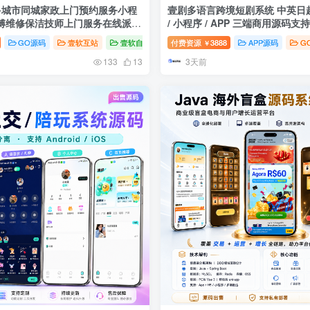
多城市同城家政上门预约服务小程
壹剧多语言跨境短剧系统 中英日越
傅维修保洁技师上门服务在线派单
/ 小程序 / APP 三端商用源码支
Flutter+Go
GO源码
壹软互站
壹软自研
付费资源
3888
APP源码
G
￥
3天前
133
13